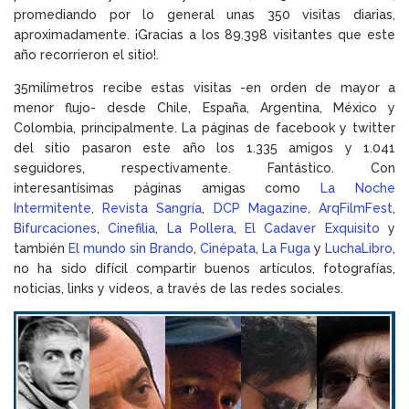
promediando por lo general unas 350 visitas diarias,
aproximadamente. ¡Gracias a los 89.398 visitantes que este
año recorrieron el sitio!.
35milímetros recibe estas visitas -en orden de mayor a
menor flujo- desde Chile, España, Argentina, México y
Colombia, principalmente. La páginas de facebook y twitter
del sitio pasaron este año los 1.335 amigos y 1.041
seguidores, respectivamente. Fantástico. Con
interesantísimas páginas amigas como
La Noche
Intermitente
,
Revista Sangría
,
DCP Magazine
,
ArqFilmFest
,
Bifurcaciones
,
Cinefilia
,
La Pollera
,
El Cadaver Exquisito
y
también
El mundo sin Brando
,
Cinépata
,
La Fuga
y
LuchaLibro
,
no ha sido difícil compartir buenos artículos, fotografías,
noticias, links y videos, a través de las redes sociales.