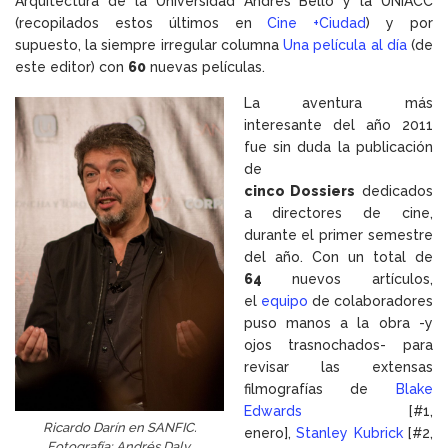
Arquitectura de la Universidad Andrés Bello y la UNIACC
(recopilados estos últimos en
Cine +Ciudad
) y por
supuesto, la siempre irregular columna
Una película al día
(de
este editor) con
60
nuevas películas.
La aventura más
interesante del año 2011
fue sin duda la publicación
de
cinco
Dossiers
dedicados
a directores de cine,
durante el primer semestre
del año. Con un total de
64
nuevos artículos,
el
equipo
de colaboradores
puso manos a la obra -y
ojos trasnochados- para
revisar las extensas
filmografías de
Blake
Edwards
[#1,
Ricardo Darín en SANFIC.
enero],
Stanley Kubrick
[#2,
Fotografía: Andrés Daly.