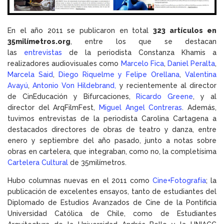
En el año 2011 se publicaron en total
323
artículos en
35milímetros.org
, entre los que se destacan
las
entrevistas
de la periodista Constanza Khamis a
realizadores audiovisuales como
Marcelo Fica
,
Daniel Peralta
,
Marcela Said
,
Diego Riquelme y Felipe Orellana
,
Valentina
Avayú
,
Antonio Von Hildebrand,
y recientemente al director
de CinEducación y Bifurcaciones,
Ricardo Greene
, y al
director del ArqFilmFest,
Miguel Angel Contreras
. Además,
tuvimos entrevistas de la periodista Carolina Cartagena a
destacados directores de obras de teatro y danza, entre
enero y septiembre del año pasado, junto a notas sobre
obras en cartelera, que integraban, como no, la completísima
Cartelera Cultural
de 35milímetros.
Hubo columnas nuevas en el 2011 como
Cine+Fotografía
; la
publicación de excelentes ensayos, tanto de estudiantes del
Diplomado de Estudios Avanzados de Cine de la Pontificia
Universidad Católica de Chile, como de Estudiantes