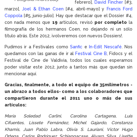
febrero],
David Fincher
[#3,
marzo],
Joel & Ethan Coen
[#4, abril-mayo] y
Francis Ford
Coppola
[#5, junio-julio]. Hay que destacar que el Dossier #4,
con nada menos que
19
artículos, revisó
por completo
la
filmografía de los hermanos Coen, no dejando ni un sólo
título atrás. Este 2012, ¡volveremos con nuevos Dossiers!.
Pudimos ir a Festivales como
Sanfic
e
In-Edit Nescafé
. Nos
quedamos con las ganas de ir al
Festival Cine B
, Fidocs y el
Festival de Cine de Valdivia, todos los cuales esperamos
poder visitar este 2012, junto a tantos más que quedan sin
mencionar aquí.
Gracias, finalmente, a todo el equipo de 35milímetros -
un abrazo a todos ellos- como a los colaboradores que
compartieron durante el 2011 uno o más de sus
artículos:
María Soledad Carlini, Carolina Cartagena, Luis
Cifuentes, Lissete Fernández, Michel Gajardo, Constanza
Khamis, Juan Pablo Labra, Olivia S. Lauriani, Victor Hugo
Ortega, Carlos Rodríguez Schiappacase, Alvaro Silva, Lisette