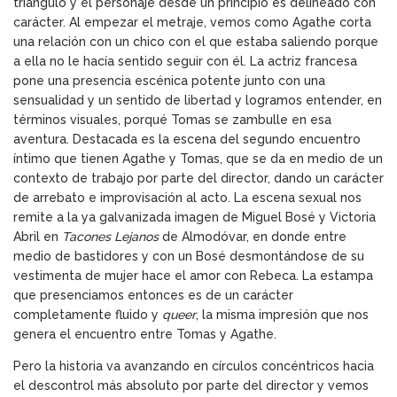
triángulo y el personaje desde un principio es delineado con
carácter. Al empezar el metraje, vemos como Agathe corta
una relación con un chico con el que estaba saliendo porque
a ella no le hacía sentido seguir con él. La actriz francesa
pone una presencia escénica potente junto con una
sensualidad y un sentido de libertad y logramos entender, en
términos visuales, porqué Tomas se zambulle en esa
aventura. Destacada es la escena del segundo encuentro
íntimo que tienen Agathe y Tomas, que se da en medio de un
contexto de trabajo por parte del director, dando un carácter
de arrebato e improvisación al acto. La escena sexual nos
remite a la ya galvanizada imagen de Miguel Bosé y Victoria
Abril en
Tacones Lejanos
de Almodóvar, en donde entre
medio de bastidores y con un Bosé desmontándose de su
vestimenta de mujer hace el amor con Rebeca. La estampa
que presenciamos entonces es de un carácter
completamente fluido y
queer
, la misma impresión que nos
genera el encuentro entre Tomas y Agathe.
Pero la historia va avanzando en círculos concéntricos hacia
el descontrol más absoluto por parte del director y vemos