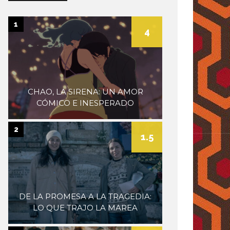
museum
1
4
CHAO, LA SIRENA: UN AMOR
CÓMICO E INESPERADO
2
1.5
DE LA PROMESA A LA TRAGEDIA:
LO QUE TRAJO LA MAREA