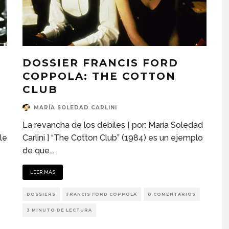
DOSSIER FRANCIS FORD
COPPOLA: THE COTTON
CLUB
MARÍA SOLEDAD CARLINI
La revancha de los débiles [ por: María Soledad
le
Carlini ] “The Cotton Club” (1984) es un ejemplo
de que
...
LEER MÁS
DOSSIERS
FRANCIS FORD COPPOLA
0 COMENTARIOS
3 MINUTO DE LECTURA