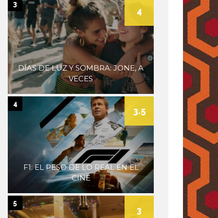
3
4
DÍAS DE LUZ Y SOMBRA: JONE, A
VECES
4
3.5
F1: EL PESO DE LO REAL EN EL
CINE
5
3