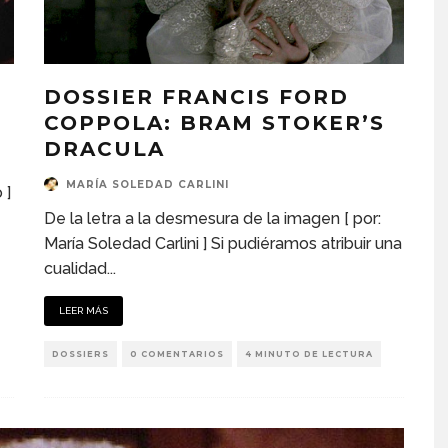
DOSSIER FRANCIS FORD
COPPOLA: BRAM STOKER’S
DRACULA
MARÍA SOLEDAD CARLINI
 ]
De la letra a la desmesura de la imagen [ por:
María Soledad Carlini ] Si pudiéramos atribuir una
cualidad
...
LEER MÁS
DOSSIERS
0 COMENTARIOS
4 MINUTO DE LECTURA