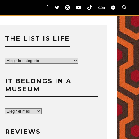
THE LIST IS LIFE
The
List
is
IT BELONGS IN A
Life
MUSEUM
It
belongs
in
REVIEWS
a