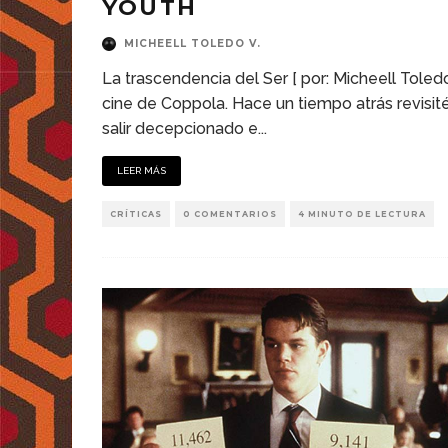
YOUTH
MICHEELL TOLEDO V.
La trascendencia del Ser [ por: Micheell Toled
cine de Coppola. Hace un tiempo atrás revisité
salir decepcionado e
...
LEER MÁS
CRÍTICAS
0 COMENTARIOS
4 MINUTO DE LECTURA