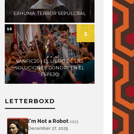
EXHUMA: TERROR SEPULCRAL
10
3
SANFIC20 | EL LIBRO DE LAS
SOLUCIONES: GONDRY EN EL
ESPEJO
LETTERBOXD
I'm Not a Robot
2023
December 27, 2025