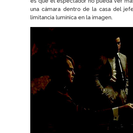
es que el espectador no pueda ver más a
una cámara dentro de la casa del jef
limitancia lumínica en la imagen.