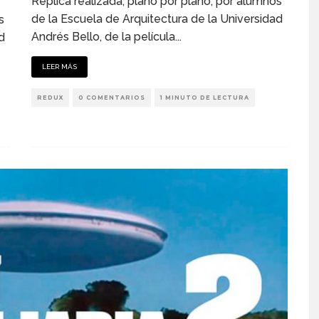
Réplica realizada, plano por plano, por alumnos
de la Escuela de Arquitectura de la Universidad
s
Andrés Bello, de la película
...
d
LEER MÁS
REDUX
0 COMENTARIOS
1 MINUTO DE LECTURA