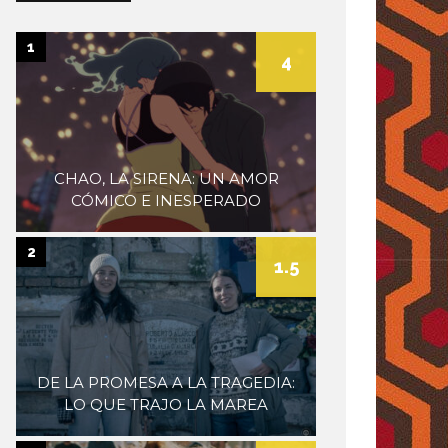
museum
1
4
CHAO, LA SIRENA: UN AMOR
CÓMICO E INESPERADO
2
1.5
DE LA PROMESA A LA TRAGEDIA:
LO QUE TRAJO LA MAREA