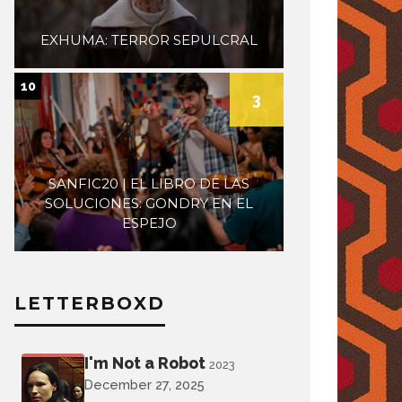
EXHUMA: TERROR SEPULCRAL
10
3
SANFIC20 | EL LIBRO DE LAS
SOLUCIONES: GONDRY EN EL
ESPEJO
LETTERBOXD
I'm Not a Robot
2023
December 27, 2025