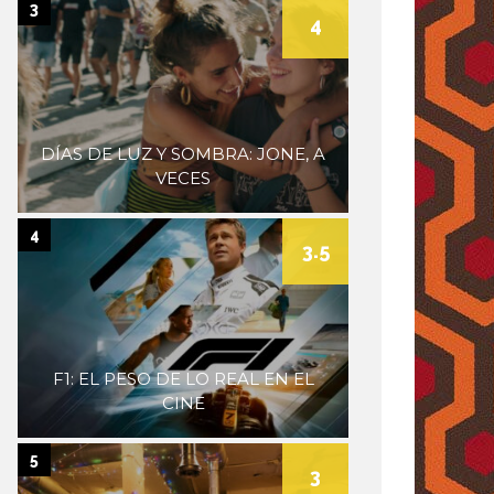
3
4
DÍAS DE LUZ Y SOMBRA: JONE, A
VECES
4
3.5
F1: EL PESO DE LO REAL EN EL
CINE
5
3