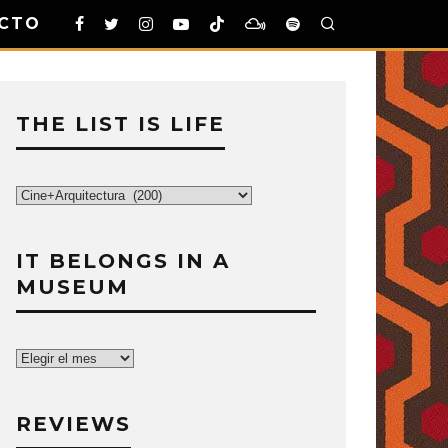
CTO
THE LIST IS LIFE
The
List
is
IT BELONGS IN A
Life
MUSEUM
It
belongs
in
REVIEWS
a