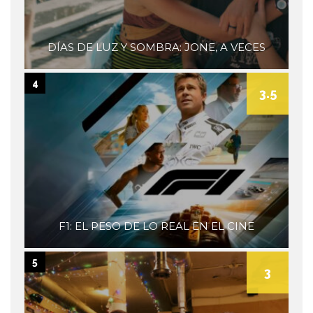
DÍAS DE LUZ Y SOMBRA: JONE, A VECES
4
3.5
F1: EL PESO DE LO REAL EN EL CINE
5
3