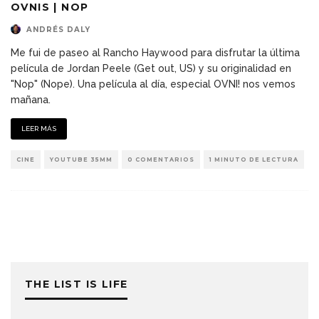
OVNIS | NOP
ANDRÉS DALY
Me fui de paseo al Rancho Haywood para disfrutar la última
película de Jordan Peele (Get out, US) y su originalidad en
"Nop" (Nope). Una película al día, especial OVNI! nos vemos
mañana.
LEER MÁS
CINE
YOUTUBE 35MM
0 COMENTARIOS
1 MINUTO DE LECTURA
THE LIST IS LIFE