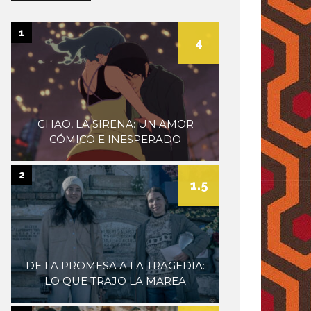
museum
1
4
CHAO, LA SIRENA: UN AMOR
CÓMICO E INESPERADO
2
1.5
DE LA PROMESA A LA TRAGEDIA:
LO QUE TRAJO LA MAREA