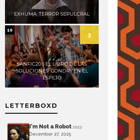
EXHUMA: TERROR SEPULCRAL
10
3
SANFIC20 | EL LIBRO DE LAS
SOLUCIONES: GONDRY EN EL
ESPEJO
LETTERBOXD
I'm Not a Robot
2023
December 27, 2025