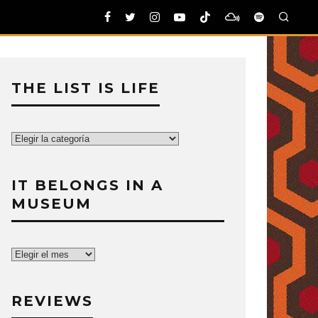
THE LIST IS LIFE
The
List
is
IT BELONGS IN A
Life
MUSEUM
It
belongs
in
REVIEWS
a