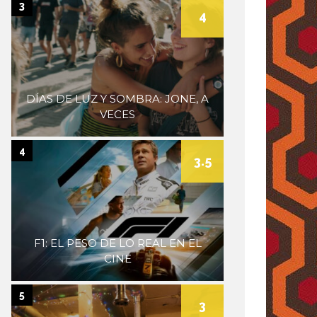
3
4
DÍAS DE LUZ Y SOMBRA: JONE, A
VECES
4
3.5
F1: EL PESO DE LO REAL EN EL
CINE
5
3