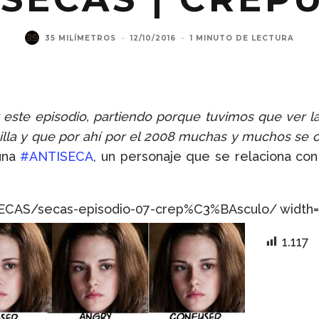
35 MILÍMETROS
·
12/10/2016
·
1 MINUTO DE LECTURA
 este episodio, partiendo porque tuvimos que ver 
uilla y que por ahí por el 2008 muchas y muchos se 
 una
#ANTISECA
, un personaje que se relaciona co
ECAS/secas-episodio-07-crep%C3%BAsculo/ width=1
1.117