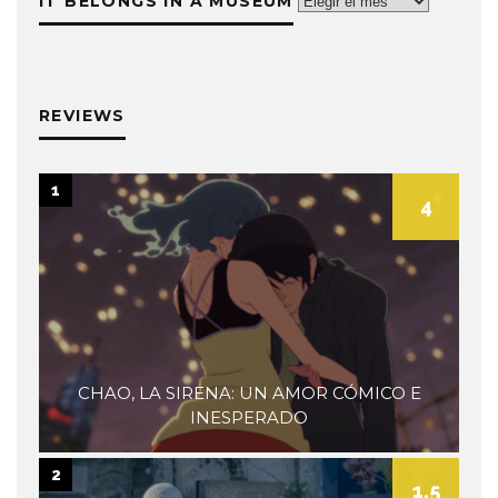
IT BELONGS IN A MUSEUM
Life
belongs
in
a
museum
REVIEWS
1
4
CHAO, LA SIRENA: UN AMOR CÓMICO E
INESPERADO
2
1.5