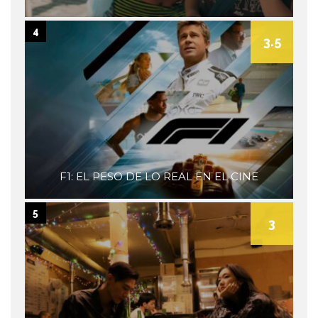
4
3.5
F1: EL PESO DE LO REAL EN EL CINE
5
3