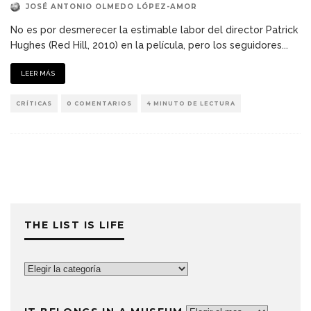
JOSÉ ANTONIO OLMEDO LÓPEZ-AMOR
No es por desmerecer la estimable labor del director Patrick
Hughes (Red Hill, 2010) en la película, pero los seguidores
...
LEER MÁS
CRÍTICAS
0 COMENTARIOS
4 MINUTO DE LECTURA
THE LIST IS LIFE
The
List
is
It