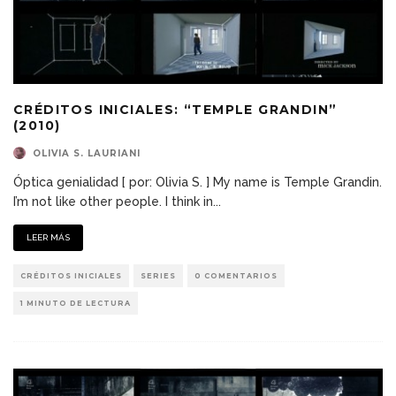
CRÉDITOS INICIALES: “TEMPLE GRANDIN”
(2010)
OLIVIA S. LAURIANI
Óptica genialidad [ por: Olivia S. ] My name is Temple Grandin.
I’m not like other people. I think in
...
LEER MÁS
CRÉDITOS INICIALES
SERIES
0 COMENTARIOS
1 MINUTO DE LECTURA