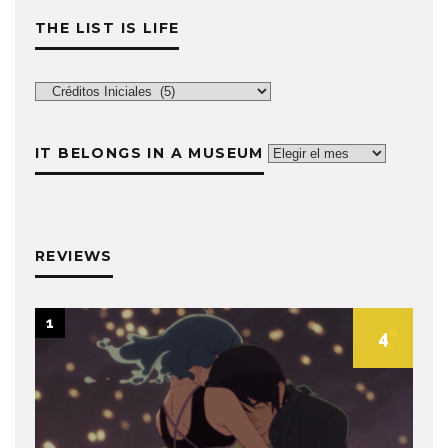
THE LIST IS LIFE
The
List
is
IT BELONGS IN A MUSEUM
It
Life
belongs
in
a
museum
REVIEWS
1
4