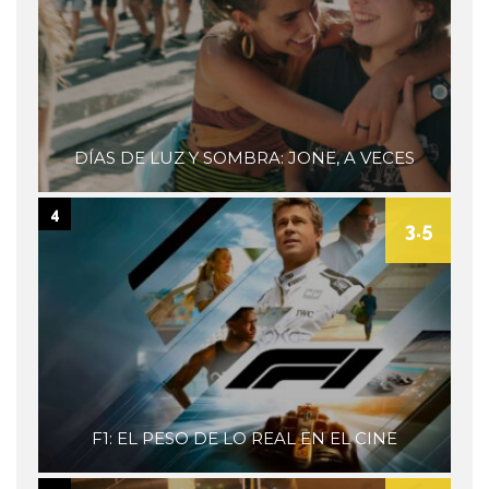
DÍAS DE LUZ Y SOMBRA: JONE, A VECES
4
3.5
F1: EL PESO DE LO REAL EN EL CINE