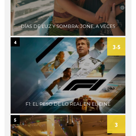
DÍAS DE LUZ Y SOMBRA: JONE, A VECES
4
3.5
F1: EL PESO DE LO REAL EN EL CINE
5
3