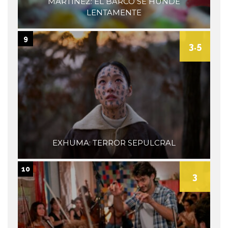
MARTÍNEZ: EL BARCO SE HUNDE
LENTAMENTE
9
3.5
EXHUMA: TERROR SEPULCRAL
10
3