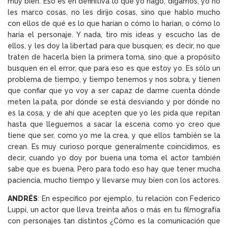
muy bien. Eso es en definitiva lo que yo hago, digamos, yo no
les marco cosas, no les dirijo cosas, sino que hablo mucho
con ellos de qué es lo que harían o cómo lo harían, o cómo lo
haría el personaje. Y nada, tiro mis ideas y escucho las de
ellos, y les doy la libertad para que busquen; es decir, no que
traten de hacerla bien la primera toma, sino que a propósito
busquen en el error, que para eso es que estoy yo. Es sólo un
problema de tiempo, y tiempo tenemos y nos sobra, y tienen
que confiar que yo voy a ser capaz de darme cuenta dónde
meten la pata, por dónde se está desviando y por dónde no
es la cosa, y de ahí que acepten que yo les pida que repitan
hasta que lleguemos a sacar la escena como yo creo que
tiene que ser, como yo me la crea, y que ellos también se la
crean. Es muy curioso porque generalmente coincidimos, es
decir, cuando yo doy por buena una toma el actor también
sabe que es buena. Pero para todo eso hay que tener mucha
paciencia, mucho tiempo y llevarse muy bien con los actores.
ANDRÉS
: En específico por ejemplo, tu relación con Federico
Luppi, un actor que lleva treinta años o más en tu filmografía
con personajes tan distintos ¿Cómo es la comunicación que