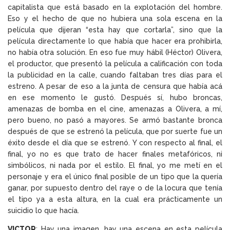
capitalista que está basado en la explotación del hombre.
Eso y el hecho de que no hubiera una sola escena en la
película que dijeran “esta hay que cortarla”, sino que la
película directamente lo que había que hacer era prohibirla,
no había otra solución. En eso fue muy hábil (Héctor) Olivera,
el productor, que presentó la película a calificación con toda
la publicidad en la calle, cuando faltaban tres días para el
estreno. A pesar de eso a la junta de censura que había acá
en ese momento le gustó. Después sí, hubo broncas,
amenazas de bomba en el cine, amenazas a Olivera, a mí,
pero bueno, no pasó a mayores. Se armó bastante bronca
después de que se estrenó la película, que por suerte fue un
éxito desde el día que se estrenó. Y con respecto al final, el
final, yo no es que trato de hacer finales metafóricos, ni
simbólicos, ni nada por el estilo. El final, yo me metí en el
personaje y era el único final posible de un tipo que la quería
ganar, por supuesto dentro del raye o de la locura que tenía
el tipo ya a esta altura, en la cual era prácticamente un
suicidio lo que hacía.
VICTOR
: Hay una imagen, hay una escena en esta película