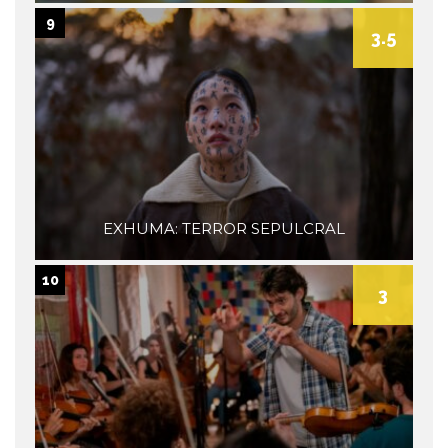
9
3.5
EXHUMA: TERROR SEPULCRAL
10
3