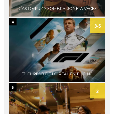
DÍAS DE LUZ Y SOMBRA: JONE, A VECES
4
3.5
F1: EL PESO DE LO REAL EN EL CINE
5
3