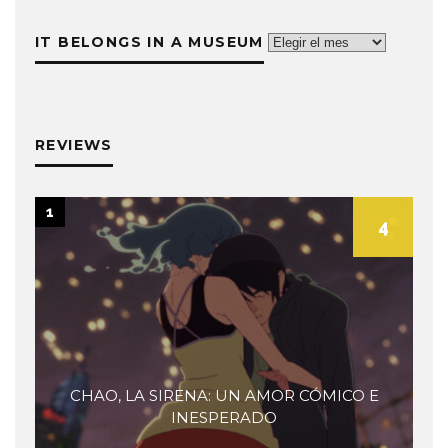
List
is
IT BELONGS IN A MUSEUM
It
Life
belongs
in
a
museum
REVIEWS
1
4
CHAO, LA SIRENA: UN AMOR CÓMICO E
INESPERADO