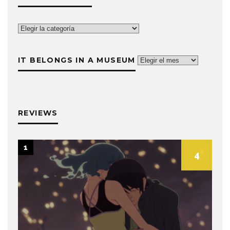
The
List
is
IT BELONGS IN A MUSEUM
It
Life
belongs
in
a
museum
REVIEWS
1
4