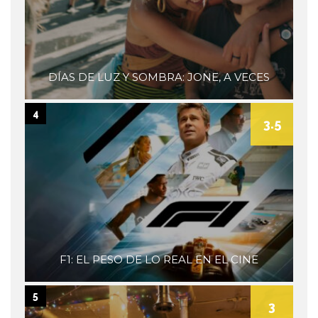
DÍAS DE LUZ Y SOMBRA: JONE, A VECES
4
3.5
F1: EL PESO DE LO REAL EN EL CINE
5
3