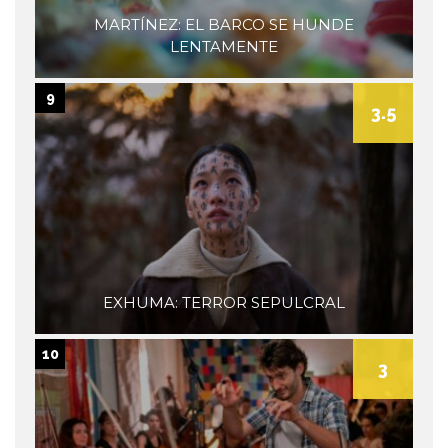
MARTÍNEZ: EL BARCO SE HUNDE
LENTAMENTE
9
3.5
EXHUMA: TERROR SEPULCRAL
10
3