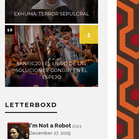
EXHUMA: TERROR SEPULCRAL
10
3
SANFIC20 | EL LIBRO DE LAS
SOLUCIONES: GONDRY EN EL
ESPEJO
LETTERBOXD
I'm Not a Robot
2023
December 27, 2025