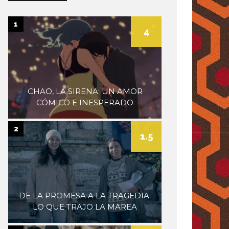
museum
1
4
CHAO, LA SIRENA: UN AMOR
CÓMICO E INESPERADO
2
1.5
DE LA PROMESA A LA TRAGEDIA:
LO QUE TRAJO LA MAREA