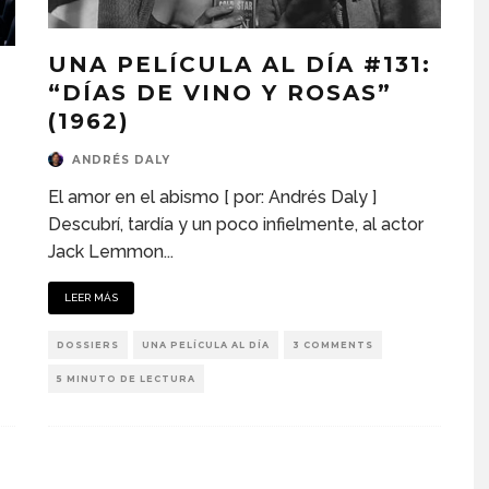
UNA PELÍCULA AL DÍA #131:
“DÍAS DE VINO Y ROSAS”
(1962)
ANDRÉS DALY
El amor en el abismo [ por: Andrés Daly ]
Descubrí, tardía y un poco infielmente, al actor
Jack Lemmon
...
LEER MÁS
DOSSIERS
UNA PELÍCULA AL DÍA
3 COMMENTS
5 MINUTO DE LECTURA