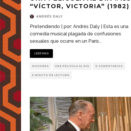
“VÍCTOR, VICTORIA” (1982)
ANDRÉS DALY
Pretendiendo [ por: Andrés Daly ] Esta es una
comedia musical plagada de confusiones
sexuales que ocurre en un París
...
LEER MÁS
DOSSIERS
UNA PELÍCULA AL DÍA
0 COMENTARIOS
5 MINUTO DE LECTURA