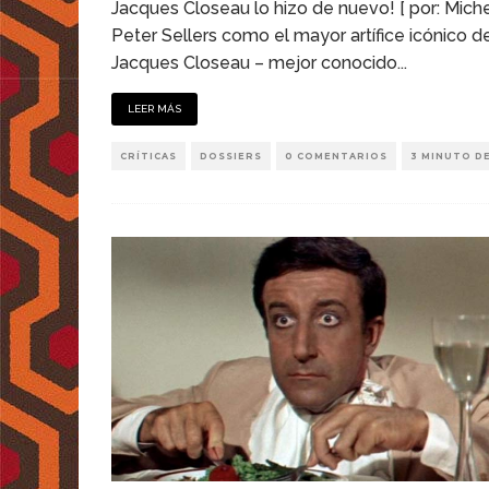
Jacques Closeau lo hizo de nuevo! [ por: Mich
Peter Sellers como el mayor artífice icónico d
Jacques Closeau – mejor conocido
...
LEER MÁS
CRÍTICAS
DOSSIERS
0 COMENTARIOS
3 MINUTO D