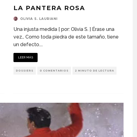
LA PANTERA ROSA
OLIVIA S. LAURIANI
Una injusta medida [ por: Olivia S. ] Érase una
vez… Como toda piedra de este tamaño, tiene
un defecto.
...
LEER MÁS
DOSSIERS
0 COMENTARIOS
2 MINUTO DE LECTURA