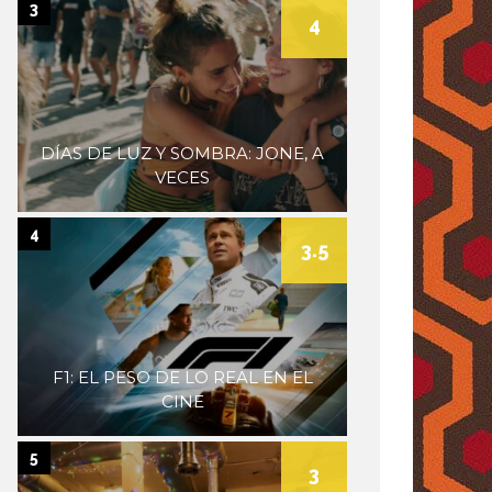
3
4
DÍAS DE LUZ Y SOMBRA: JONE, A
VECES
4
3.5
F1: EL PESO DE LO REAL EN EL
CINE
5
3