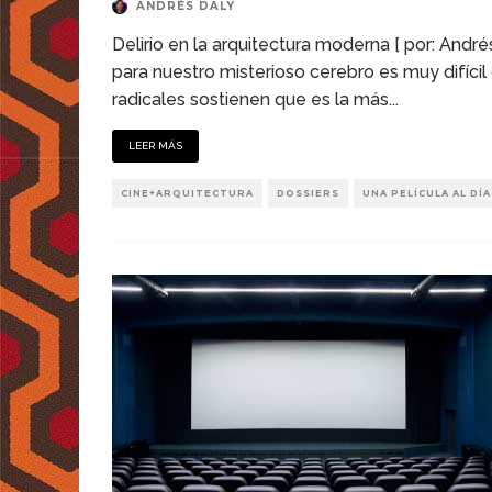
ANDRÉS DALY
Delirio en la arquitectura moderna [ por: André
para nuestro misterioso cerebro es muy difícil
radicales sostienen que es la más
...
LEER MÁS
CINE+ARQUITECTURA
DOSSIERS
UNA PELÍCULA AL DÍA