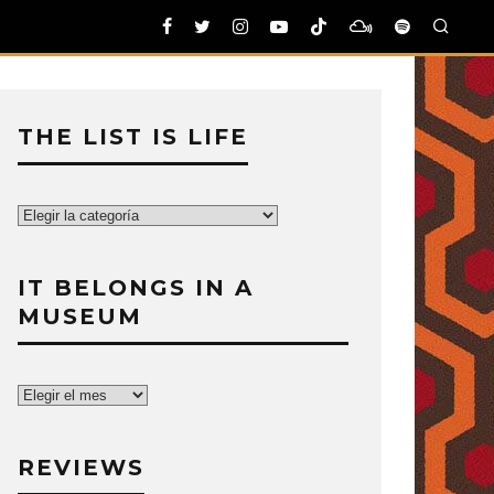
THE LIST IS LIFE
The
List
is
IT BELONGS IN A
Life
MUSEUM
It
belongs
in
REVIEWS
a