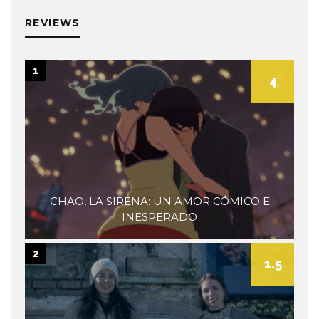
museum
REVIEWS
1
4
CHAO, LA SIRENA: UN AMOR CÓMICO E
INESPERADO
2
1.5