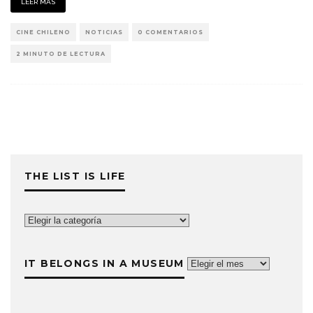
LEER MÁS
CINE CHILENO
NOTICIAS
0 COMENTARIOS
2 MINUTO DE LECTURA
THE LIST IS LIFE
The
List
is
IT BELONGS IN A MUSEUM
It
Life
belongs
in
a