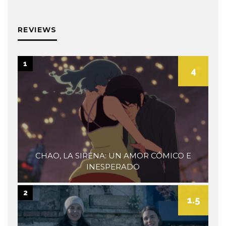
a
museum
REVIEWS
1
4
CHAO, LA SIRENA: UN AMOR CÓMICO E
INESPERADO
2
1.5