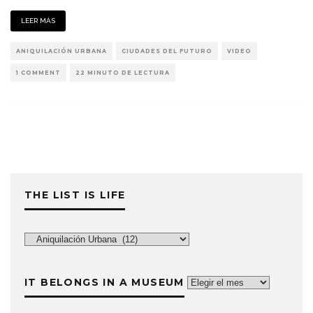
LEER MÁS
ANIQUILACIÓN URBANA
CIUDADES DEL FUTURO
VIDEO
1 COMMENT
22 MINUTO DE LECTURA
THE LIST IS LIFE
The
List
is
IT BELONGS IN A MUSEUM
It
Life
belongs
in