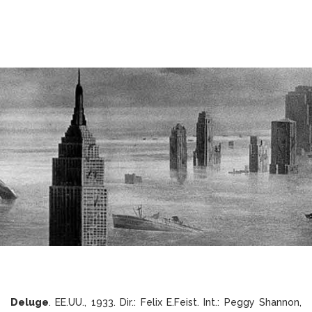
Deluge
. EE.UU., 1933. Dir.: Felix E.Feist. Int.: Peggy Shannon,