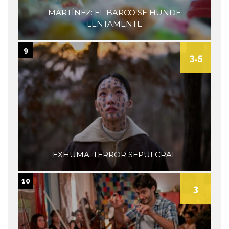
MARTÍNEZ: EL BARCO SE HUNDE
LENTAMENTE
9
3.5
EXHUMA: TERROR SEPULCRAL
10
3