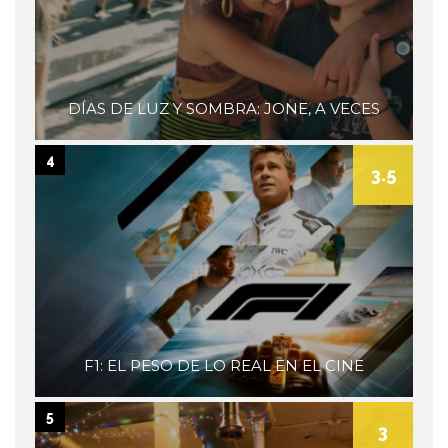
DÍAS DE LUZ Y SOMBRA: JONE, A VECES
4
3.5
F1: EL PESO DE LO REAL EN EL CINE
5
3