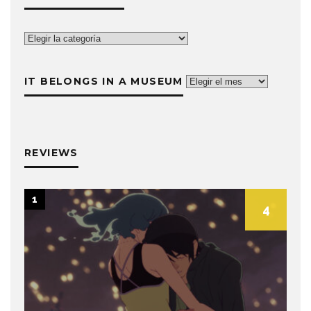
The
List
is
IT BELONGS IN A MUSEUM
It
Life
belongs
in
a
museum
REVIEWS
1
4