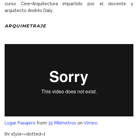
curso Cine+Arquitectura impartido por el docente y
arquitecto Andrés Daly.
ARQUIMETRAJE
Lugar Pasajero
from
35 Milímetros
on
Vimeo
.
[hr style=»dotted»]