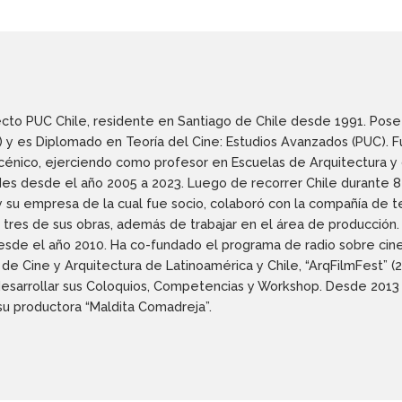
tecto PUC Chile, residente en Santiago de Chile desde 1991. Pose
) y es Diplomado en Teoría del Cine: Estudios Avanzados (PUC). 
scénico, ejerciendo como profesor en Escuelas de Arquitectura y
des desde el año 2005 a 2023. Luego de recorrer Chile durante 8
y su empresa de la cual fue socio, colaboró con la compañía de t
a tres de sus obras, además de trabajar en el área de producción.
esde el año 2010. Ha co-fundado el programa de radio sobre cine
l de Cine y Arquitectura de Latinoamérica y Chile, “ArqFilmFest” (
sarrollar sus Coloquios, Competencias y Workshop. Desde 2013 
su productora “Maldita Comadreja”.