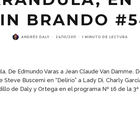
SIN BRANDO #5
ANDRÉS DALY
·
24/10/2011
·
1 MINUTO DE LECTURA
ndula. De Edmundo Varas a Jean Claude Van Damme. D
Steve Buscemi en “Delirio” a Lady Di, Charly García,
llo de Daly y Ortega en el programa Nº 16 de la 3ª