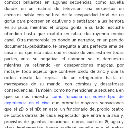
cómicos brillantes en algunas secuencias, como aquella
donde, en un matinal de televisión, una «experta» en
animales habla con soltura de la incapacidad total de un
gorila para procrear en cautiverio o satisfacer a las hembra
en su jaula, mientras el propio gorila, a su lado, escucha
ofendido hasta que explota en rabia, destruyendo medio
canal. Otra memorable es donde un narrador, en un pseudo
documental-publicitario, le pregunta a una perfecta ama de
casa si es que ella sabía que el óxido de zinc está en todas
partes; ante su negativa, el narrador se lo demuestra
mientras va retirando -en desapariciones mágicas, por
motaje- todo aquello que contiene óxido de zinc y que la
rodea, desde las repisas de un refrigerador hasta el
marcapasos de su marido, con cómicas y desastrosas
consecuencias. También, como no mencionar la secuencia en
que se nos muestra
como funciona un nuevo tipo de
experiencia en el cine
que promete mayores sensaciones
que el 2D o el 3D: en este, un funcionario del propio teatro
se coloca detrás de cada espectador que entra a la sala y,
provistos de guantes, locaciones, olores, cuchillos (!), agua y
otros implementos, hacen realidad aquello que el pobre