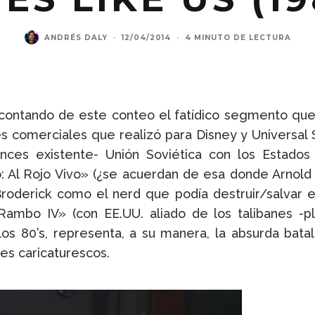
ANDRÉS DALY
·
12/04/2014
·
4 MINUTO DE LECTURA
scontando de este conteo el fatídico segmento que 
comerciales que realizó para Disney y Universal St
tonces existente- Unión Soviética con los Estado
Al Rojo Vivo» (¿se acuerdan de esa donde Arnold
oderick como el nerd que podía destruir/salvar e
Rambo IV» (con EE.UU. aliado de los talibanes -pl
 los 80’s, representa, a su manera, la absurda bata
es caricaturescos.