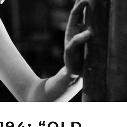
194: “OLD