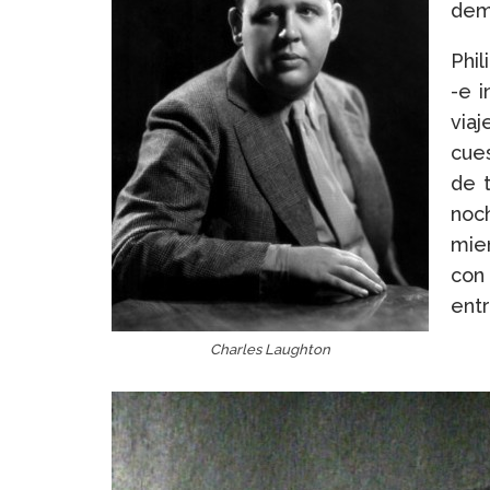
dem
Phil
-e i
viaj
cues
de 
noc
mie
con 
entr
Charles Laughton