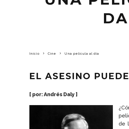
DA
Inicio
Cine
Una película al día
EL ASESINO PUED
[ por:
Andrés Daly
]
¿Cóm
pel
de 