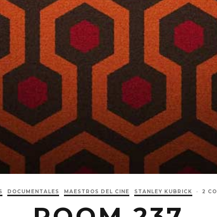
S
DOCUMENTALES
MAESTROS DEL CINE
STANLEY KUBRICK
·
2 C
ROOM 237