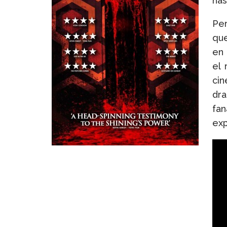
has
Per
que
en
el 
cin
dra
fan
exp