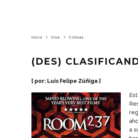
Inicio
Cine
Críticas
(DES) CLASIFICAN
[ por:
Luis Felipe Zúñiga
]
Est
Res
reg
aho
a s