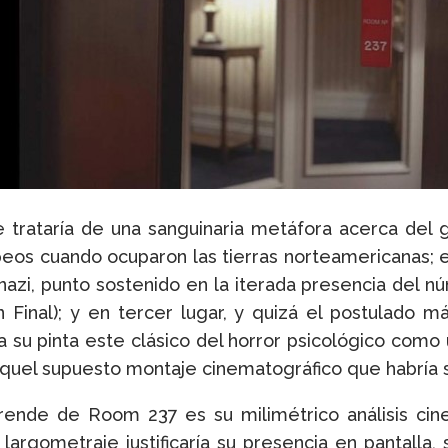
e trataría de una sanguinaria metáfora acerca del 
peos cuando ocuparon las tierras norteamericanas; 
 nazi, punto sostenido en la iterada presencia del n
Final); y en tercer lugar, y quizá el postulado m
a su pinta este clásico del horror psicológico como
quel supuesto montaje cinematográfico que habría si
ende de Room 237 es su milimétrico análisis cine
argometraje justificaría su presencia en pantalla,