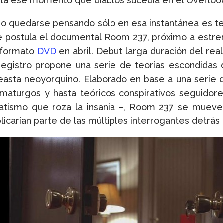
ta ese momento qué diablos sucedía en el Overlook
o quedarse pensando sólo en esa instantánea es ter
 postula el documental Room 237, próximo a estren
 formato
DVD
en abril. Debut larga duración del rea
registro propone una serie de teorías escondidas 
easta neoyorquino. Elaborado en base a una serie d
maturgos y hasta teóricos conspirativos seguidore
atismo que roza la insania –, Room 237 se mueve 
licarían parte de las múltiples interrogantes detrás 