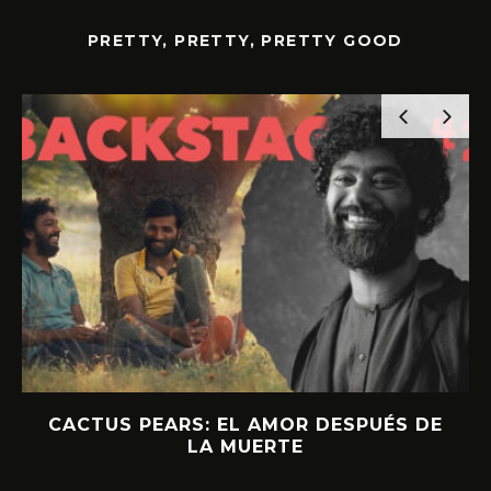
PRETTY, PRETTY, PRETTY GOOD
CACTUS PEARS: EL AMOR DESPUÉS DE
LA MUERTE