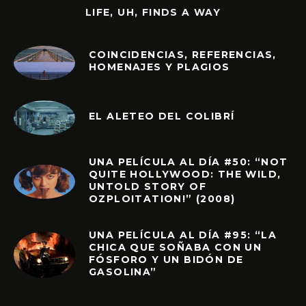
LIFE, UH, FINDS A WAY
COINCIDENCIAS, REFERENCIAS,
HOMENAJES Y PLAGIOS
EL ALETEO DEL COLIBRÍ
UNA PELÍCULA AL DÍA #50: “NOT
QUITE HOLLYWOOD: THE WILD,
UNTOLD STORY OF
OZPLOITATION!” (2008)
UNA PELÍCULA AL DÍA #95: “LA
CHICA QUE SOÑABA CON UN
FÓSFORO Y UN BIDÓN DE
GASOLINA”