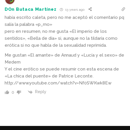
DOn Butaca Martínez
13 years ago
había escrito caleta, pero no me aceptó el comentario pq
salía la palabra «p_rno»
pero en resumen, no me gusta «El imperio de los
sentidos», «Bella de día» si, aunque no la tildaría como
erótica si no que habla de la sexualidad reprimida.
Me gustan «El amante» de Annaud y «Lucía y el sexo» de
Medem
Y el cine erótico se puede resumir con esta escena de
«La chica del puente» de Patrice Leconte.
http://www.youtube.com/watch?v=Nf0SWKwk8Ew
Reply
0