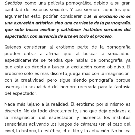
Sentidos
, como una película pornográfica debido a su gran
cantidad de escenas sexuales. Y casi siempre, aquellos que
argumentan esto, podrían considerar que
el erotismo no es
una expresión artística, sino una corriente de la pornografía,
que solo busca excitar y satisfacer instintos sexuales del
espectador, con ausencia de arte en todo el proceso.
Quienes consideran al erotismo parte de la pornografía
pueden entrar a afirmar que, al buscar la sexualidad,
específicamente se tendría que hablar de pornografía, ya
que esta es directa y busca la excitación como objetivo. El
erotismo solo es más discreto, juega más con la imaginación,
con la creatividad, pero sigue siendo pornografía porque
asemeja la sexualidad del hombre recreada para la fantasía
del espectador.
Nada más lejano a la realidad. El erotismo por sí mismo es
discreto. No da todo directamente, sino que deja pedazos a
la imaginación del espectador, y aumenta los instintos
sensoriales activando los juegos de cámaras (en el caso del
cine), la historia, la estética, el estilo y la actuación. No busca