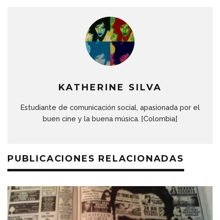
KATHERINE SILVA
Estudiante de comunicación social, apasionada por el
buen cine y la buena música. [Colombia]
PUBLICACIONES RELACIONADAS