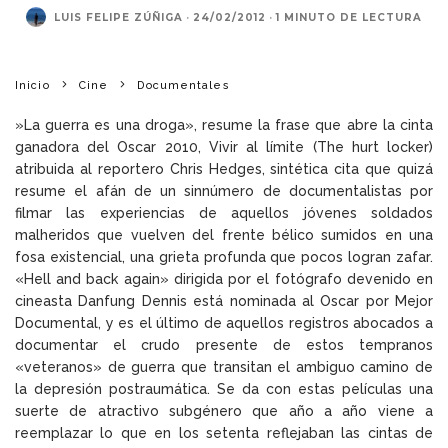
LUIS FELIPE ZÚÑIGA
·
24/02/2012
·
1 MINUTO DE LECTURA
Inicio
Cine
Documentales
‎»La guerra es una droga», resume la frase que abre la cinta
ganadora del Oscar 2010, Vivir al límite (The hurt locker)
atribuida al reportero Chris Hedges, sintética cita que quizá
resume el afán de un sinnúmero de documentalistas por
filmar las experiencias de aquellos jóvenes soldados
malheridos que vuelven del frente bélico sumidos en una
fosa existencial, una grieta profunda que pocos logran zafar.
«Hell and back again» dirigida por el fotógrafo devenido en
cineasta Danfung Dennis está nominada al Oscar por Mejor
Documental, y es el último de aquellos registros abocados a
documentar el crudo presente de estos tempranos
«veteranos» de guerra que transitan el ambiguo camino de
la depresión postraumática. Se da con estas películas una
suerte de atractivo subgénero que año a año viene a
reemplazar lo que en los setenta reflejaban las cintas de