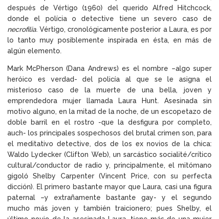
después de Vértigo (1960) del querido Alfred Hitchcock,
donde el polícia o detective tiene un severo caso de
necrofilia
. Vértigo, cronológicamente posterior a Laura, es por
lo tanto muy posiblemente inspirada en ésta, en más de
algún elemento.
Mark McPherson (Dana Andrews) es el nombre –algo super
heróico es verdad- del policía al que se le asigna el
misterioso caso de la muerte de una bella, joven y
emprendedora mujer llamada Laura Hunt. Asesinada sin
motivo alguno, en la mitad de la noche, de un escopetazo de
doble barril en el rostro -que la desfigura por completo,
auch- los principales sospechosos del brutal crimen son, para
el meditativo detective, dos de los ex novios de la chica:
Waldo Lydecker (Clifton Web), un sarcástico socialité/crítico
cultural/conductor de radio y, principalmente, el mitómano
gigoló Shelby Carpenter (Vincent Price, con su perfecta
dicción). El primero bastante mayor que Laura, casi una figura
paternal –y extrañamente bastante gay- y el segundo
mucho más joven y también traicionero; pues Shelby, el