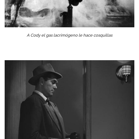
A Cody el gas lacrimógeno le hace cosquillas