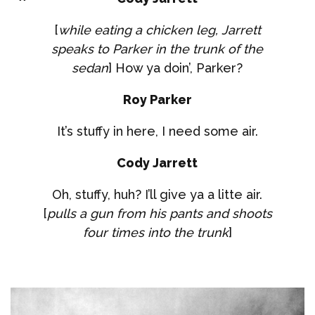
[
while eating a chicken leg, Jarrett
speaks to Parker in the trunk of the
sedan
] How ya doin’, Parker?
Roy Parker
It’s stuffy in here, I need some air.
Cody Jarrett
Oh, stuffy, huh? I’ll give ya a litte air.
[
pulls a gun from his pants and shoots
four times into the trunk
]