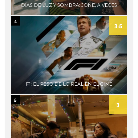
DÍAS DE LUZ Y SOMBRA: JONE, A VECES
4
3.5
F1: EL PESO DE LO REAL EN EL CINE
5
3