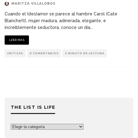
MARITZA VILLALOBOS
Cuando el (des)amor se parece al hambre Carol (Cate
Blanchett), mujer madura, adinerada, elegante, e
increíblemente seductora, conoce un día
...
LEER MÁS
CRÍTICAS
0 COMENTARIOS
2 MINUTO DE LECTURA
THE LIST IS LIFE
The
List