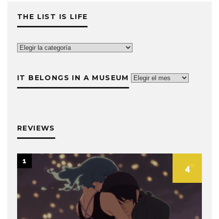
THE LIST IS LIFE
The
List
is
IT BELONGS IN A MUSEUM
It
Life
belongs
in
a
museum
REVIEWS
1
4