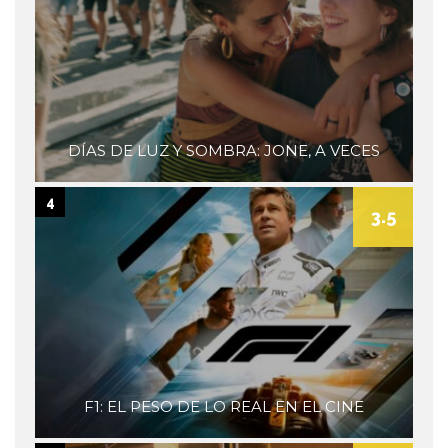
DÍAS DE LUZ Y SOMBRA: JONE, A VECES
4
3.5
F1: EL PESO DE LO REAL EN EL CINE