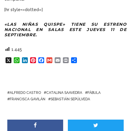
[hr style=»dotted»]
«LAS NIÑAS QUISPE» TIENE SU ESTRENO
NACIONAL EN SALAS ESTE JUEVES 11 DE
SEPTIEMBRE.
1.445
X
W
L
P
F
G
E
P
C
h
i
i
a
m
m
r
o
a
n
n
c
a
a
i
m
t
k
t
e
i
i
n
p
s
e
e
b
l
l
t
a
A
d
r
o
r
ALFREDO CASTRO
CATALINA SAAVEDRA
FÁBULA
p
I
e
o
t
FRANCISCA GAVILÁN
SEBASTIÁN SEPÚLVEDA
p
n
s
k
i
t
r