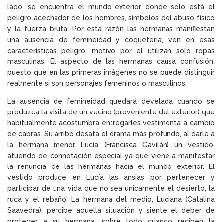
lado, se encuentra el mundo exterior donde solo está el
peligro acechador de los hombres, símbolos del abuso físico
y la fuerza bruta. Por esta razón las hermanas manifiestan
una ausencia de femineidad y coquetería, ven en esas
características peligro, motivo por el utilizan solo ropas
masculinas. El aspecto de las hermanas causa confusión,
puesto que en las primeras imágenes no se puede distinguir
realmente si son personajes femeninos o masculinos.
La ausencia de femineidad quedará develada cuando se
produzca la visita de un vecino (proveniente del exterior) que
habitualmente acostumbra entregarles vestimenta a cambio
de cabras. Su arribo desata el drama más profundo, al darle a
la hermana menor Lucía (Francisca Gavilán) un vestido,
atuendo de connotación especial ya que viene a manifestar
la renuncia de las hermanas hacia el mundo exterior. El
vestido produce en Lucía las ansias por pertenecer y
participar de una vida que no sea únicamente el desierto, la
ruca y el rebaño. La hermana del medio, Luciana (Catalina
Saavedra), percibe aquella situación y siente el deber de
proteger a su hermana, sobre todo cuando reciben la