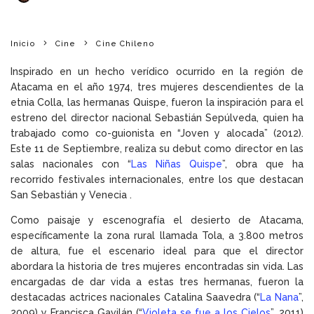
Inicio
Cine
Cine Chileno
Inspirado en un hecho verídico ocurrido en la región de
Atacama en el año 1974, tres mujeres descendientes de la
etnia Colla, las hermanas Quispe, fueron la inspiración para el
estreno del director nacional Sebastián Sepúlveda, quien ha
trabajado como co-guionista en “Joven y alocada” (2012).
Este 11 de Septiembre, realiza su debut como director en las
salas nacionales con “
Las Niñas Quispe
”, obra que ha
recorrido festivales internacionales, entre los que destacan
San Sebastián y Venecia .
Como paisaje y escenografía el desierto de Atacama,
específicamente la zona rural llamada Tola, a 3.800 metros
de altura, fue el escenario ideal para que el director
abordara la historia de tres mujeres encontradas sin vida. Las
encargadas de dar vida a estas tres hermanas, fueron la
destacadas actrices nacionales Catalina Saavedra (“
La Nana
”,
2009) y Francisca Gavilán (“
Violeta se fue a los Cielos
”, 2011)