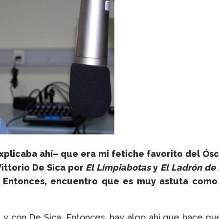
explicaba ahí– que era mi fetiche favorito del Ósc
Vittorio De Sica por
El Limpiabotas
y
El Ladrón de 
.
Entonces, encuentro que es muy astuta como 
 y con De Sica. Entonces, hay algo ahí que hace qu