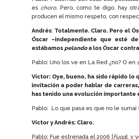
es
choro
. Pero, como te digo, hay ot
producen el mismo respeto, con respecto 
Andrés
:
Totalmente. Claro. Pero el Ós
Óscar –independiente que esté d
estábamos
pelando
a los Óscar contr
Pablo: Uno los ve en La Red ¿no? O en
Víctor: Oye, bueno, ha sido rápido lo
invitación a poder hablar de carreras
has tenido una evolución importante e
Pablo: Lo que pasa es que no le sumai 
Víctor y Andrés: Claro.
Pablo: Fue estrenada el 2006 [
Fuga
], y