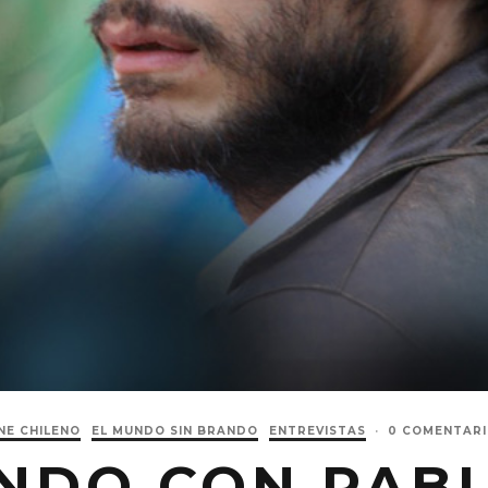
NE CHILENO
EL MUNDO SIN BRANDO
ENTREVISTAS
·
0 COMENTARI
NDO CON PABL