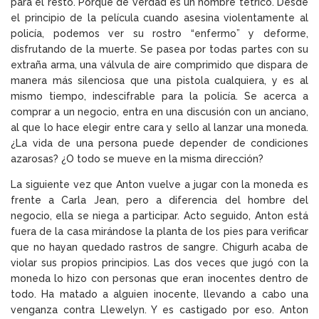
para el resto. Porque de verdad es un hombre tétrico. Desde
el principio de la película cuando asesina violentamente al
policía, podemos ver su rostro “enfermo” y deforme,
disfrutando de la muerte. Se pasea por todas partes con su
extraña arma, una válvula de aire comprimido que dispara de
manera más silenciosa que una pistola cualquiera, y es al
mismo tiempo, indescifrable para la policía. Se acerca a
comprar a un negocio, entra en una discusión con un anciano,
al que lo hace elegir entre cara y sello al lanzar una moneda.
¿La vida de una persona puede depender de condiciones
azarosas? ¿O todo se mueve en la misma dirección?
La siguiente vez que Anton vuelve a jugar con la moneda es
frente a Carla Jean, pero a diferencia del hombre del
negocio, ella se niega a participar. Acto seguido, Anton está
fuera de la casa mirándose la planta de los pies para verificar
que no hayan quedado rastros de sangre. Chigurh acaba de
violar sus propios principios. Las dos veces que jugó con la
moneda lo hizo con personas que eran inocentes dentro de
todo. Ha matado a alguien inocente, llevando a cabo una
venganza contra Llewelyn. Y es castigado por eso. Anton