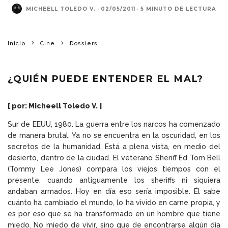
MICHEELL TOLEDO V.
·
02/05/2011
·
5 MINUTO DE LECTURA
Inicio
Cine
Dossiers
¿QUIÉN PUEDE ENTENDER EL MAL?
[ por: Micheell Toledo V. ]
Sur de EEUU, 1980. La guerra entre los narcos ha comenzado
de manera brutal. Ya no se encuentra en la oscuridad, en los
secretos de la humanidad. Está a plena vista, en medio del
desierto, dentro de la ciudad. El veterano Sheriff Ed Tom Bell
(Tommy Lee Jones) compara los viejos tiempos con el
presente, cuando antiguamente los sheriffs ni siquiera
andaban armados. Hoy en día eso sería imposible. Él sabe
cuánto ha cambiado el mundo, lo ha vivido en carne propia, y
es por eso que se ha transformado en un hombre que tiene
miedo. No miedo de vivir, sino que de encontrarse algún día