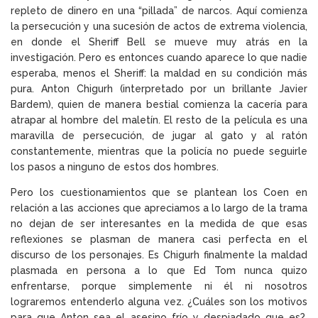
repleto de dinero en una “pillada” de narcos. Aquí comienza
la persecución y una sucesión de actos de extrema violencia,
en donde el Sheriff Bell se mueve muy atrás en la
investigación. Pero es entonces cuando aparece lo que nadie
esperaba, menos el Sheriff: la maldad en su condición más
pura. Anton Chigurh (interpretado por un brillante Javier
Bardem), quien de manera bestial comienza la cacería para
atrapar al hombre del maletín. El resto de la película es una
maravilla de persecución, de jugar al gato y al ratón
constantemente, mientras que la policía no puede seguirle
los pasos a ninguno de estos dos hombres.
Pero los cuestionamientos que se plantean los Coen en
relación a las acciones que apreciamos a lo largo de la trama
no dejan de ser interesantes en la medida de que esas
reflexiones se plasman de manera casi perfecta en el
discurso de los personajes. Es Chigurh finalmente la maldad
plasmada en persona a lo que Ed Tom nunca quizo
enfrentarse, porque simplemente ni él ni nosotros
lograremos entenderlo alguna vez. ¿Cuáles son los motivos
para que Anton sea el asesino frío y despiadado que es?.