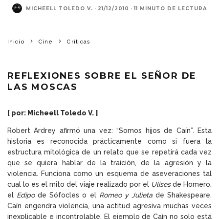
MICHEELL TOLEDO V.
·
21/12/2010
·
11 MINUTO DE LECTURA
Inicio
Cine
Críticas
REFLEXIONES SOBRE EL SEÑOR DE
LAS MOSCAS
[ por: Micheell Toledo V. ]
Robert Ardrey afirmó una vez: “Somos hijos de Caín”. Esta
historia es reconocida prácticamente como si fuera la
estructura mitológica de un relato que se repetirá cada vez
que se quiera hablar de la traición, de la agresión y la
violencia. Funciona como un esquema de aseveraciones tal
cual lo es el mito del viaje realizado por el
Ulises
de Homero,
el
Edipo
de Sófocles o el
Romeo y Julieta
de Shakespeare.
Caín engendra violencia, una actitud agresiva muchas veces
inexplicable e incontrolable. El ejemplo de Caín no solo está