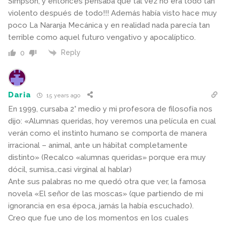
Simpson, y entonces pensaba que tal vez no era todo tan
violento después de todo!!! Además había visto hace muy
poco La Naranja Mecánica y en realidad nada parecía tan
terrible como aquel futuro vengativo y apocalíptico.
Reply
0
Daria
15 years ago
En 1999, cursaba 2° medio y mi profesora de filosofía nos
dijo: «Alumnas queridas, hoy veremos una película en cual
verán como el instinto humano se comporta de manera
irracional – animal, ante un hábitat completamente
distinto» (Recalco «alumnas queridas» porque era muy
dócil, sumisa…casi virginal al hablar)
Ante sus palabras no me quedó otra que ver, la famosa
novela «El señor de las moscas» (que partiendo de mi
ignorancia en esa época, jamás la había escuchado).
Creo que fue uno de los momentos en los cuales