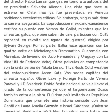
del director Pablo Larraín que gira en torno a la autopsia del
ex presidente Salvador Allende. Una cinta que hace su
estreno en Chile, mas ya fue presentada en Venecia
recibiendo excelentes críticas. Sin embargo, ningún país tiene
la carrera asegurada. La coproducción mexicano-canadiense
certifica su puesto con Verano de Goliat, mientras que los
cineastas galos, que bien saben de cine, participan con Quil’s
reposent en revolte (de figures de guerres) dirigida por
Sylvain George. Por su parte, Itallia hace aparición con Le
quattro volte de Michelangelo Frammartino, Guatemala con
Marimbas de Invierno de Julio Hernández, y Uruguay con La
Vida Útil de Federico Veiroj. Otras películas en competencia
son la cinta serbia de Nikola Leraic, Tilva Rosh, Cold weather
del estadounidense Aaron Katz, Vós sodes capitáns del
cineasta español Oliver Laxe y Foreign Parts de Verena
Paravel y J.D Sniadecki. Doble festín nacional se va a llevar el
jurado de la competencia ya que el largometraje Ocaso
también entra a la pista. El último país invitado es Republica
Dominicana que promete una historia sensible con Jean
Gentil de Laura Amelia Guzmán e Israel Cárdenas. ¿Quién se
llevará el Pudú este año? Hay favoritos, pero habrá que