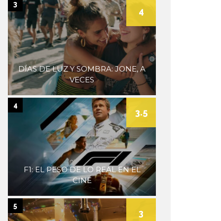
3
4
DÍAS DE LUZ Y SOMBRA: JONE, A
VECES
4
3.5
F1: EL PESO DE LO REAL EN EL
CINE
5
3