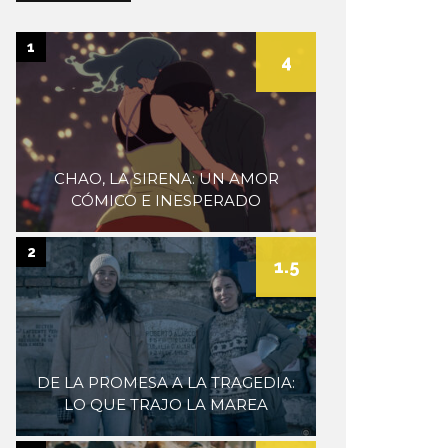
museum
1
4
CHAO, LA SIRENA: UN AMOR
CÓMICO E INESPERADO
2
1.5
DE LA PROMESA A LA TRAGEDIA:
LO QUE TRAJO LA MAREA