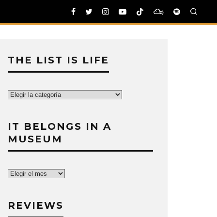
THE LIST IS LIFE
The
List
is
IT BELONGS IN A
Life
MUSEUM
It
belongs
in
REVIEWS
a