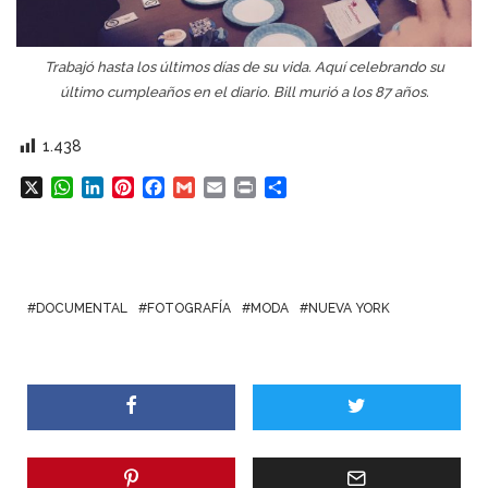
Trabajó hasta los últimos días de su vida. Aquí celebrando su
último cumpleaños en el diario. Bill murió a los 87 años.
1.438
X
W
L
P
F
G
E
P
C
h
i
i
a
m
m
r
o
a
n
n
c
a
a
i
m
t
k
t
e
i
i
n
p
s
e
e
b
l
l
t
a
A
d
r
o
r
DOCUMENTAL
FOTOGRAFÍA
MODA
NUEVA YORK
p
I
e
o
t
p
n
s
k
i
t
r