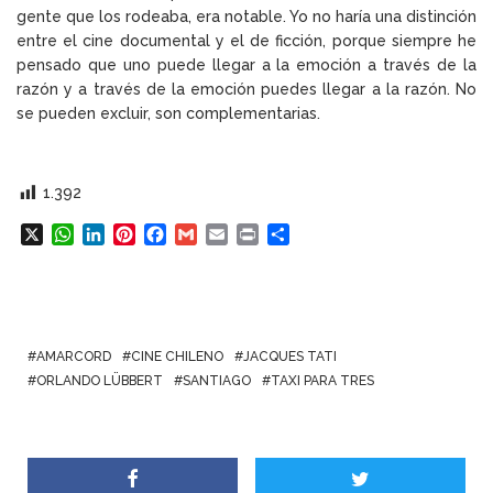
gente que los rodeaba, era notable. Yo no haría una distinción
entre el cine documental y el de ficción, porque siempre he
pensado que uno puede llegar a la emoción a través de la
razón y a través de la emoción puedes llegar a la razón. No
se pueden excluir, son complementarias.
1.392
X
W
L
P
F
G
E
P
C
h
i
i
a
m
m
r
o
a
n
n
c
a
a
i
m
t
k
t
e
i
i
n
p
s
e
e
b
l
l
t
a
A
d
r
o
r
AMARCORD
CINE CHILENO
JACQUES TATI
p
I
e
o
t
ORLANDO LÜBBERT
SANTIAGO
TAXI PARA TRES
p
n
s
k
i
t
r