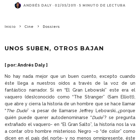
ANDRÉS DALY
·
02/05/2011
·
5 MINUTO DE LECTURA
Inicio
Cine
Dossiers
UNOS SUBEN, OTROS BAJAN
[ por: Andrés Daly ]
No hay nada mejor que un buen cuento, excepto cuando
éste llega a nuestros oídos a través de la voz de un
fantástico narrador. Si en “El Gran Lebowski” este era el
vaquero (des)conocido como “The Stranger” (Sam Elliott),
que abre y cierra la historia de un hombre que se hace llamar
“
The Dude
” -a pesar de llamarse Jeffrey Lebowski…¿porque
quién puede querer autodenominarse “
Dude
”? se pregunta
extrañado el vaquero- en “El Gran Salto”, la historia nos la va
a contar otro hombre misterioso. Negro –o “de color” como
dicen en el país del norte- y no menos omnipresente, éste