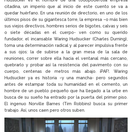
Hudsucker es el nombre de una todopoderosa empresa
citadina, un imperio que al inicio de este cuento se va a
quedar huérfano. En una reunión de directorio, en uno de los
últimos pisos de su gigantesca torre, la empresa –o más bien
sus viejos directivos, hombres serios de bigotes, calvas y seis
o siete décadas en el cuerpo- ven como su querido
fundador, el incansable Waring Hudsucker (Charles Durning),
toma una determinación radical y al parecer impulsiva frente
a sus ojos: la de subirse a la gran mesa de la sala de
reuniones, correr sobre ella hacia el ventanal más cercano,
quebrarlo y probar así la resistencia del pavimento con su
cuerpo, centenas de metros más abajo. ¡PAF!. Waring
Hudsucker ya es historia –y una mancha- pero segundos
antes de estampar toda su humanidad en el cemento, un
hombre de un pueblo pequeño que ha llegado a la urbe en
busca de su sueño ha entrado por la puerta del primer piso.
El ingenuo Norville Barnes (Tim Robbins) busca su primer
trabajo. Así, unos caen pero otros suben.