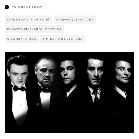
35 MILÍMETROS
CINE NEGRO (FILM NOIR)
CINE+ARQUITECTURA
ENSAYOS CINE+ARQUITECTURA
0 COMENTARIOS
9 MINUTO DE LECTURA