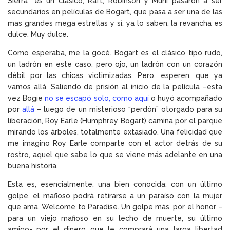
Sierra” es un clásico, Raft, Robinson y Muni pasaron a ser
secundarios en películas de Bogart, que pasa a ser una de las
mas grandes mega estrellas y sí, ya lo saben, la revancha es
dulce. Muy dulce.
Como esperaba, me la gocé. Bogart es el clásico tipo rudo,
un ladrón en este caso, pero ojo, un ladrón con un corazón
débil por las chicas victimizadas. Pero, esperen, que ya
vamos allá. Saliendo de prisión al inicio de la película –esta
vez Bogie
no se escapó solo, como aquí
o huyó acompañado
por
allá
– luego de un misterioso “perdón” otorgado para su
liberación, Roy Earle (Humphrey Bogart) camina por el parque
mirando los árboles, totalmente extasiado. Una felicidad que
me imagino Roy Earle comparte con el actor detrás de su
rostro, aquel que sabe lo que se viene más adelante en una
buena historia.
Esta es, esencialmente, una bien conocida: con un último
golpe, el mafioso podrá retirarse a un paraíso con la mujer
que ama. Welcome to Paradise. Un golpe más, por el honor –
para un viejo mafioso en su lecho de muerte, su último
amigo- por el dinero que le comprará una larga libertad