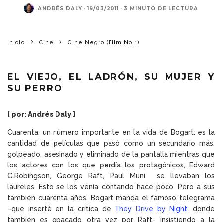
ANDRÉS DALY
·
19/03/2011
·
3 MINUTO DE LECTURA
Inicio
Cine
Cine Negro (Film Noir)
EL VIEJO, EL LADRÓN, SU MUJER Y
SU PERRO
[ por: Andrés Daly ]
Cuarenta, un número importante en la vida de Bogart: es la
cantidad de películas que pasó como un secundario más,
golpeado, asesinado y eliminado de la pantalla mientras que
los actores con los que perdía los protagónicos, Edward
G.Robingson, George Raft, Paul Muni se llevaban los
laureles. Esto se los venía contando hace poco. Pero a sus
también cuarenta años, Bogart manda el famoso telegrama
–que inserté en la crítica de
They Drive by Night
, donde
también es opacado otra vez por Raft- insistiendo a la