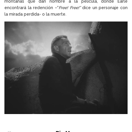
montañas que dan nombre a la película, donde Earle
encontrará la redención –“
Free! Free!”
dice un personaje con
la mirada perdida- o la muerte.