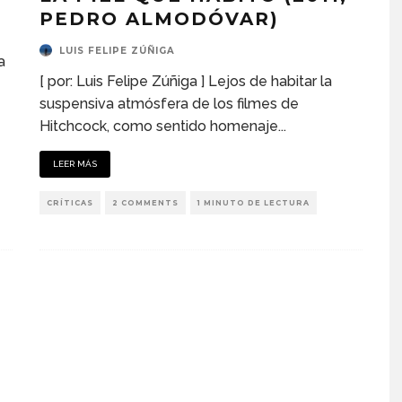
PEDRO ALMODÓVAR)
LUIS FELIPE ZÚÑIGA
a
[ por: Luis Felipe Zúñiga ] Lejos de habitar la
suspensiva atmósfera de los filmes de
Hitchcock, como sentido homenaje
...
LEER MÁS
CRÍTICAS
2 COMMENTS
1 MINUTO DE LECTURA