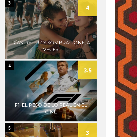
3
4
DÍAS DE LUZ Y SOMBRA: JONE, A
VECES
4
3.5
F1: EL PESO DE LO REAL EN EL
CINE
5
3