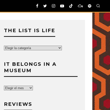
THE LIST IS LIFE
The
List
is
IT BELONGS IN A
Life
MUSEUM
It
belongs
in
REVIEWS
a