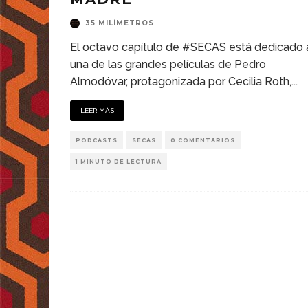
35 MILÍMETROS
El octavo capítulo de #SECAS está dedicado 
una de las grandes películas de Pedro
Almodóvar, protagonizada por Cecilia Roth,
...
LEER MÁS
PODCASTS
SECAS
0 COMENTARIOS
1 MINUTO DE LECTURA