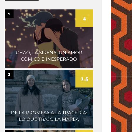
museum
1
4
CHAO, LA SIRENA: UN AMOR
CÓMICO E INESPERADO
2
1.5
DE LA PROMESA A LA TRAGEDIA:
LO QUE TRAJO LA MAREA