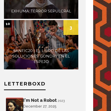
EXHUMA: TERROR SEPULCRAL
10
3
SANFIC20 | EL LIBRO DE LAS
SOLUCIONES: GONDRY EN EL
ESPEJO
LETTERBOXD
I'm Not a Robot
2023
December 27, 2025