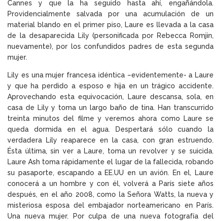
Cannes y que la ha seguido hasta ahí, engañándola.
Providencialmente salvada por una acumulación de un
material blando en el primer piso, Laure es llevada a la casa
de la desaparecida Lily (personificada por Rebecca Romjin,
nuevamente), por los confundidos padres de esta segunda
mujer.
Lily es una mujer francesa idéntica –evidentemente- a Laure
y que ha perdido a esposo e hija en un trágico accidente.
Aprovechando esta equivocación, Laure descansa, sola, en
casa de Lily y toma un largo baño de tina. Han transcurrido
treinta minutos del filme y veremos ahora como Laure se
queda dormida en el agua. Despertará sólo cuando la
verdadera Lily reaparece en la casa, con gran estruendo.
Ésta última, sin ver a Laure, toma un revolver y se suicida.
Laure Ash toma rápidamente el lugar de la fallecida, robando
su pasaporte, escapando a EE.UU en un avión. En el, Laure
conocerá a un hombre y con él, volverá a París siete años
después, en el año 2008, como la Señora Watts, la nueva y
misteriosa esposa del embajador norteamericano en París.
Una nueva mujer. Por culpa de una nueva fotografía del