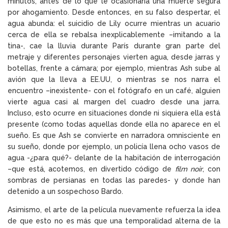
minutos, antes de lo que le ocasionaría una muerte segura
por ahogamiento. Desde entonces, en su falso despertar, el
agua abunda: el suicidio de Lily ocurre mientras un acuario
cerca de ella se rebalsa inexplicablemente –imitando a la
tina-, cae la lluvia durante París durante gran parte del
metraje y diferentes personajes vierten agua, desde jarras y
botellas, frente a cámara; por ejemplo, mientras Ash sube al
avión que la lleva a EE.UU, o mientras se nos narra el
encuentro –inexistente- con el fotógrafo en un café, alguien
vierte agua casi al margen del cuadro desde una jarra.
Incluso, esto ocurre en situaciones donde ni siquiera ella está
presente (como todas aquellas donde ella no aparece en el
sueño. Es que Ash se convierte en narradora omnisciente en
su sueño, donde por ejemplo, un policía llena ocho vasos de
agua -¿para qué?- delante de la habitación de interrogación
–que está, acotemos, en divertido código de
film noir
, con
sombras de persianas en todas las paredes- y donde han
detenido a un sospechoso Bardo.
Asimismo, el arte de la película nuevamente refuerza la idea
de que esto no es más que una temporalidad alterna de la