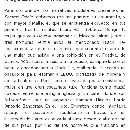
El argumento: dos saltos al vacío en el tiempo
Para comprender las narrativas modulares presentes en
Femme Fatale
, debemos resumir primero su argumento, y
con mayor detalle, el que se encuentra expuesto en sus
primeros treinta minutos. Laure Ash (Rebbeca Romjin, la
mujer que veía
Double Indemnity
al inicio del filme) junto a
tres hombres -entre ellos el mencionado Black Tie-
conspiran para robar los diamantes que cubren el cuerpo de
una mujer que asiste a una exhibición en el Festival de
Cannes 2001. Laure traiciona a su equipo, escapando con el
botín y abandonando a Black Tie, malherido. Buscando un
pasaporte para retornar a EE.UU., disfrazada de morena y
radicada ahora en París, Laure es ayudada por una misteriosa
mujer en una gran escalinata (que funciona como plaza)
ubicada entre una antigua iglesia y un café, donde son
fotografiadas por un paparazzi llamado Nicolas Bardo
(Antonio Banderas). En el Hotel Sheraton, donde intentaba
recoger el pasaporte fraudulento a través de un
intermediario, Laure es lanzada al vacío desde lo alto de uno
de sus pisos, por uno de los hombres que traicionó en