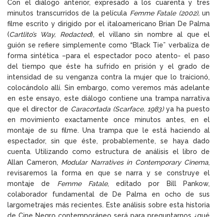
Con el diálogo anterior, expresado a los cuarenta y tres
minutos transcurridos de la película
Femme Fatale
(2002),
un
filme escrito y dirigido por el italoamericano Brian De Palma
(
Cartlito’s Way, Redacted
), el villano sin nombre al que el
guión se refiere simplemente como “Black Tie” verbaliza de
forma sintética –para el espectador poco atento- el paso
del tiempo que éste ha sufrido en prisión y el grado de
intensidad de su venganza contra la mujer que lo traicionó,
colocándolo allí. Sin embargo, como veremos más adelante
en este ensayo, este diálogo contiene una trampa narrativa
que el director de
Caracortada (Scarface, 1983)
ya ha puesto
en movimiento exactamente once minutos antes, en el
montaje de su filme. Una trampa que le está haciendo al
espectador, sin que éste, probablemente, se haya dado
cuenta. Utilizando como estructura de análisis el libro de
Allan Cameron,
Modular Narratives in Contemporary Cinema
,
revisaremos la forma en que se narra y se construye el
montaje de
Femme Fatale
, editado por Bill Pankow,
colaborador fundamental de De Palma en ocho de sus
largometrajes más recientes. Este análisis sobre esta historia
de Cine Negro contemporáneo será para preguntarnos ¿qué