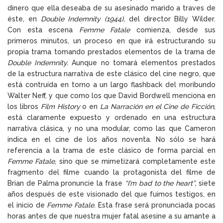
dinero que ella deseaba de su asesinado marido a traves de
éste, en
Double Indemnity (1944)
,
del director Billy Wilder.
Con esta escena
Femme Fatale
comienza, desde sus
primeros minutos, un proceso en que irá estructurando su
propia trama tomando prestados elementos de la trama de
Double Indemnity.
Aunque no tomará elementos prestados
de la estructura narrativa de este clásico del cine negro, que
está contruída en torno a un largo flashback del moribundo
Walter Neff, y que como los que David Bordwell menciona en
los libros
Film History
o en
La Narración en el Cine de Ficción
,
está claramente expuesto y ordenado en una estructura
narrativa clásica, y no una modular, como las que Cameron
indica en el cine de los años noventa. No sólo se hará
referencia a la trama de este clásico de forma parcial en
Femme Fatale
, sino que se mimetizará completamente este
fragmento del filme cuando la protagonista del filme de
Brian de Palma pronuncie la frase
“I’m bad to the heart”,
siete
años después de este visionado del que fuimos testigos, en
el inicio de
Femme Fatale
. Esta frase será pronunciada pocas
horas antes de que nuestra mujer fatal asesine a su amante a