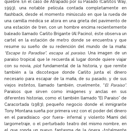
quiebre. En el caso de Atrapado por su Pasado (Carlito’s Way,
1993), una notable película contada completamente en
flashback, desde el momento minúsculo en que la rueda de
una camilla médica se atora en una grieta del pavimento de
una estación de tren, con un hombre encima recientemente
baleado llamado Carlito Brigante (Al Pacino), éste observa un
cartel en la estación de metro donde se encuentra y que
resume su sueño de su redención del mundo de la mafia:
“Escape to Paradise”, escapa al paraíso.
Una imagen de un
paraíso tropical que le recuerda al lugar donde quiere viajar
con su novia,
plot
fundamental de la historia, y que remite
también a la discoteque donde Carlito junta el dinero
necesario para escapar de la mafia, de su pasado, y de sus
viejos instintos, llamado también, cruelmente, “
El Paraíso”.
Paraísos que sirven como imágenes y anclas en sus
diferentes historias, como el también llamado “El Paraíso” de
Caracortada (1983), pequeño negocio donde el inmigrante
Tony Montana sueña por primera vez con el poder del dinero
en el paradisíaco -por fuera- infernal y violento Miami del
largometraje, o el perturbado teatro del mismo nombre, en
el que ronda un nuevo fantasma de la ópera -totalmente