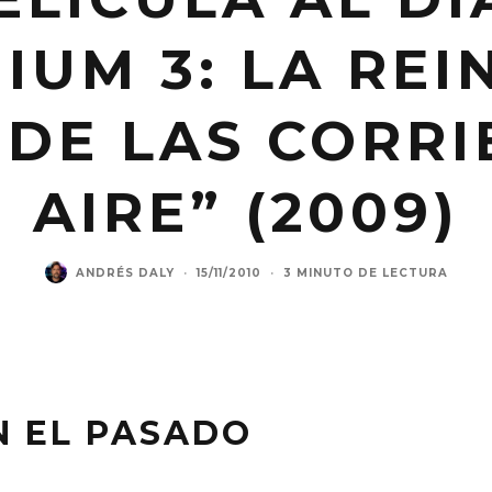
IUM 3: LA REI
 DE LAS CORRI
AIRE” (2009)
ANDRÉS DALY
·
15/11/2010
·
3 MINUTO DE LECTURA
 EL PASADO