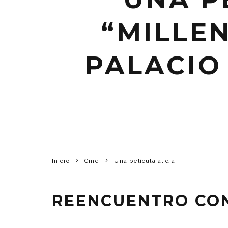
“MILLEN
PALACIO
Inicio
Cine
Una película al día
REENCUENTRO CON