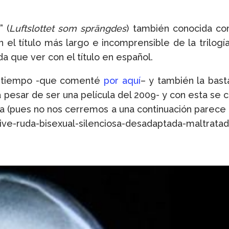
” (
Luftslottet som sprängdes
) también conocida c
n el título más largo e incomprensible de la trilogí
ada que ver con el título en español.
un tiempo -que comenté
por aquí
– y también la bast
pesar de ser una película del 2009- y con esta se cie
a (pues no nos cerremos a una continuación parece de
ive-ruda-bisexual-silenciosa-desadaptada-maltratada