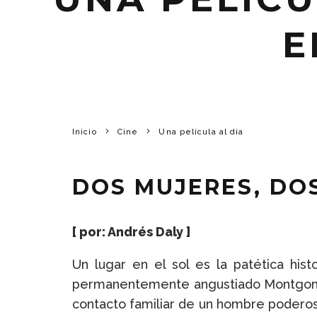
E
Inicio
Cine
Una película al día
DOS MUJERES, DO
[ por:
Andrés Daly
]
Un lugar en el sol es la patética his
permanentemente angustiado Montgomery 
contacto familiar de un hombre podero