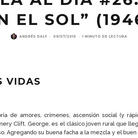
N EL SOL” (194
ANDRÉS DALY
·
09/07/2010
·
1 MINUTO DE LECTURA
S VIDAS
toria de amores, crímenes, ascensión social (y ráp
Clift. George, es el clásico joven rural que llega
so. Agregando su buena facha a la mezcla y el bue