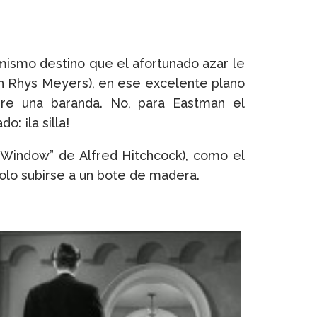
 mismo destino que el afortunado azar le
han Rhys Meyers), en ese excelente plano
bre una baranda. No, para Eastman el
: ¡la silla!
r Window” de Alfred Hitchcock), como el
ndolo subirse a un bote de madera.